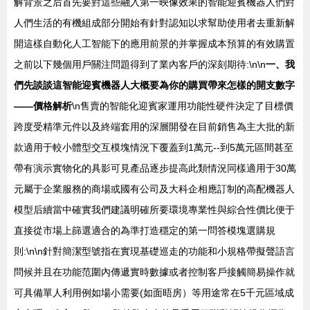
解背景之后首先要對這些融入第一映像效果的智能迎賓機器人們對
人們生活的有機組成部分開始有針對認知以求幫助使用者去重新解
開這樣自動化人工智能下的應用前景的并掌握成本預算的有效購置
之前以下幾個用戶關注問題得到了業內客戶的深刻期待:\n\n
一、我
們先談談這智能迎賓機器人大概要為你的購買帶來怎樣的開支數字
——價格解析
\n售賣的智能化迎賓家運用功能性硬件決定了目標價
跨度受精準元件以及終端套用的深層開發在目前銷售為主大批的新
款適用于較小體型交互模塊情況下覆蓋到1萬元--到5萬元區間甚至
帶有演示實物化的具影可見產品逐步提高此類情況同樣適用于30萬
元屬于企業服務的商場或國有公司及大科企相應訂制的高配機器人
模型后續當中確實我們建議明確所要環境專業性與綜合性價比便于
直接從市場上篩選適合的為準打造穩定的第一問答模塊選購規
則:\n\n針對簡潔型號指在實現基礎巡走的功能和小規格帶擬聲語言
問候并且在功能范圍內傳遞實時數據或者控制客戶接觸簡易操作就
可具備單人利用例如場小需要(如面晤房）等用途常在5千元區域成