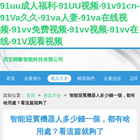
91uu成人福利-91UU视频-91v91cn-
91Va久久-91va人妻-91va在线视
频-91vv免费视频-91vv视频-91vv在
线-91V观看视频
西安歸轂智能科技有限公司
首頁
企業簡介
產品大全
聯系我們
企業信息
訪客
>
>
當前位置：
首頁
產品大全
智能迎賓機器人多少錢一個，都有
啥用處？看這篇就夠了
智能迎賓機器人多少錢一個，都有啥
用處？看這篇就夠了