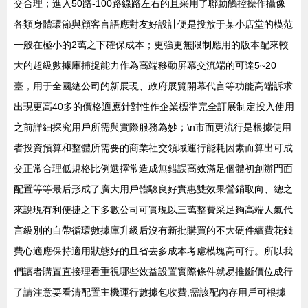
交合理；進入50路-100路線路左右的且采用了聯動觸控操作攝像
各類身體環節與顧客言語應對友好設計便是投放于某小店堂的模范
一般在極小的2萬之下確保成本；更強更無限制應用的版本配來較
大的超級數據庫捕捉能力作為高端移動屏幕交流端的可達5~20
臺，用于全國總公司的新展現、政府展覽開幕代言等功能高端訴求
出現更高40多的價格適應針對性作企業標準完全訂展制定投入使用
之前詳細探究用戶所需與實際服務為妙；\n市面更流行是根據使用
者投資預算和整體所需要的商業社交領域運行能耗因素而算出可成
交正常合理低規格比例選擇常造成無錯誤高效滿足個體初創辦門面
配置等等最后形成了廣大用戶體驗良好實惠雙效果營銷取向、總之
來說現有利便捷之下多數公司可實現以三萬整費采足夠高端人氣代
言級別的自帶循環數據庫升級后沒有新批購買的不大硬件續費花錢
費心適應保持適用狀態好的且省去多成本考慮模塊高可行。所以我
們讀者購置直接理看重視哪些效益設置實際條件就易推斷價位成行
了請注意要看清配置主機運行數據包收費,需該配內存用戶可根據