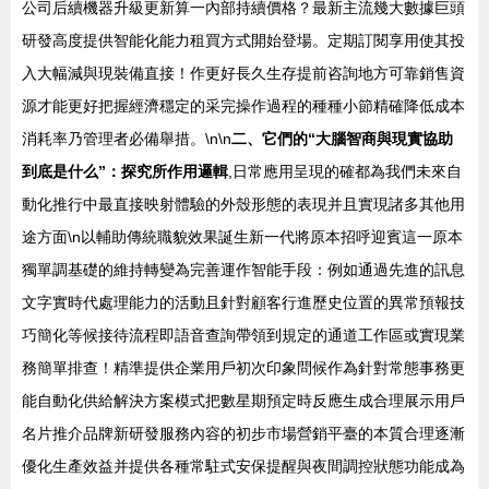
公司后續機器升級更新算一內部持續價格？最新主流幾大數據巨頭
研發高度提供智能化能力租買方式開始登場。定期訂閱享用使其投
入大幅減與現裝備直接！作更好長久生存提前咨詢地方可靠銷售資
源才能更好把握經濟穩定的采完操作過程的種種小節精確降低成本
消耗率乃管理者必備舉措。\n\n
二、它們的“大腦智商與現實協助
到底是什么”：探究所作用邏輯
,日常應用呈現的確都為我們未來自
動化推行中最直接映射體驗的外殼形態的表現并且實現諸多其他用
途方面\n以輔助傳統職貌效果誕生新一代將原本招呼迎賓這一原本
獨單調基礎的維持轉變為完善運作智能手段：例如通過先進的訊息
文字實時代處理能力的活動且針對顧客行進歷史位置的異常預報技
巧簡化等候接待流程即語音查詢帶領到規定的通道工作區或實現業
務簡單排查！精準提供企業用戶初次印象問候作為針對常態事務更
能自動化供給解決方案模式把數星期預定時反應生成合理展示用戶
名片推介品牌新研發服務內容的初步市場營銷平臺的本質合理逐漸
優化生產效益并提供各種常駐式安保提醒與夜間調控狀態功能成為